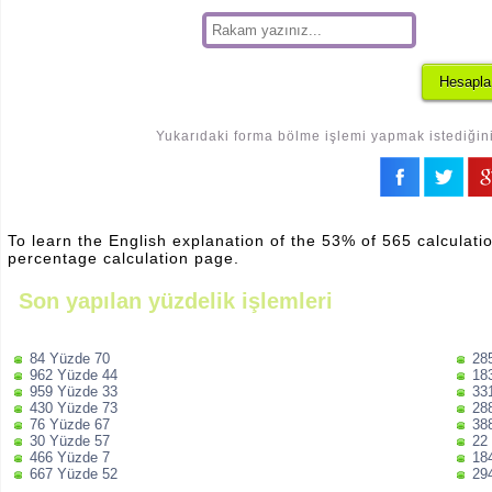
Yukarıdaki forma bölme işlemi yapmak istediğiniz
To learn the English explanation of the 53% of 565 calculatio
percentage calculation page.
Son yapılan yüzdelik işlemleri
84 Yüzde 70
28
962 Yüzde 44
18
959 Yüzde 33
33
430 Yüzde 73
28
76 Yüzde 67
38
30 Yüzde 57
22
466 Yüzde 7
18
667 Yüzde 52
29