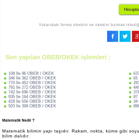
Yukarıdaki forma obebini ve okekini bulmak istediği
Son yapılan OBEB/OKEK işlemleri ;
108 İle 96 OBEB / OKEK
63
346 İle 362 OBEB / OKEK
65
770 İle 452 OBEB / OKEK
28
791 İle 272 OBEB / OKEK
44
742 İle 696 OBEB / OKEK
37
935 İle 164 OBEB / OKEK
87
428 İle 556 OBEB / OKEK
34
503 İle 399 OBEB / OKEK
89
Matematik Nedir ?
Matematik bilimin yapı taşıdır. Rakam, nokta, küme gibi soyut 
bilim dalıdır.