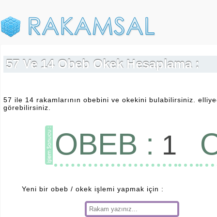
57 Ve 14 Obeb Okek Hesaplama :
57 ile 14 rakamlarının obebini ve okekini bulabilirsiniz. elliy
görebilirsiniz.
OBEB :
O
1
Yeni bir obeb / okek işlemi yapmak için :