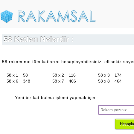
58 Katları Nelerdir :
58 rakamının tüm katlarını hesaplayabilirsiniz. ellisekiz sayıs
58 x 1 = 58
58 x 2 = 116
58 x 3 = 174
58 x 6 = 348
58 x 7 = 406
58 x 8 = 464
Yeni bir kat bulma işlemi yapmak için :