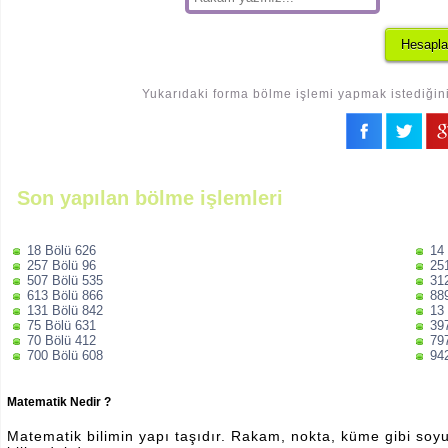
Yukarıdaki forma bölme işlemi yapmak istediğiniz
Son yapılan bölme işlemleri
18 Bölü 626
14
257 Bölü 96
25
507 Bölü 535
31
613 Bölü 866
88
131 Bölü 842
13
75 Bölü 631
39
70 Bölü 412
79
700 Bölü 608
94
Matematik Nedir ?
Matematik bilimin yapı taşıdır. Rakam, nokta, küme gibi soyut 