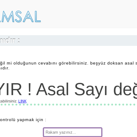
ıdır :
ğil mi olduğunun cevabını görebilirsiniz. beşyüz doksan asal 
ıdır.
IR ! Asal Sayı deği
bilirsiniz.
LINK
kontrolü yapmak için :