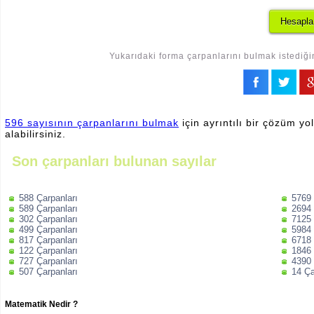
Yukarıdaki forma çarpanlarını bulmak istediğin
596 sayısının çarpanlarını bulmak
için ayrıntılı bir çözüm yo
alabilirsiniz.
Son çarpanları bulunan sayılar
588 Çarpanları
5769 
589 Çarpanları
2694 
302 Çarpanları
7125 
499 Çarpanları
5984 
817 Çarpanları
6718 
122 Çarpanları
1846 
727 Çarpanları
4390 
507 Çarpanları
14 Ça
Matematik Nedir ?