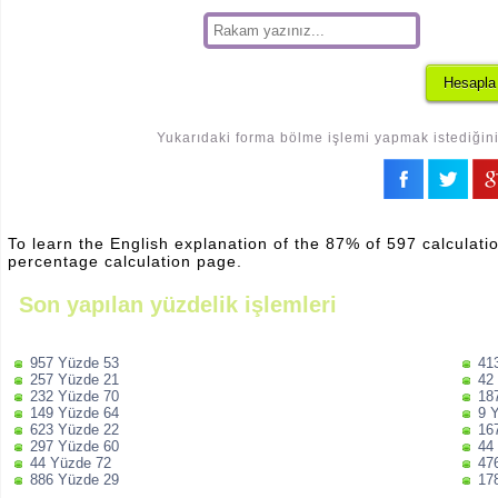
Yukarıdaki forma bölme işlemi yapmak istediğiniz
To learn the English explanation of the 87% of 597 calculatio
percentage calculation page.
Son yapılan yüzdelik işlemleri
957 Yüzde 53
41
257 Yüzde 21
42
232 Yüzde 70
18
149 Yüzde 64
9 
623 Yüzde 22
16
297 Yüzde 60
44
44 Yüzde 72
47
886 Yüzde 29
17