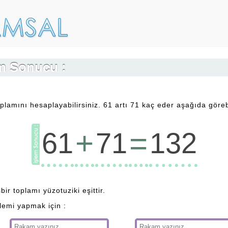
em Sonucu :
plamını hesaplayabilirsiniz. 61 artı 71 kaç eder aşağıda görebi
+
=
61
71
132
bir toplamı yüzotuziki eşittir.
şlemi yapmak için :