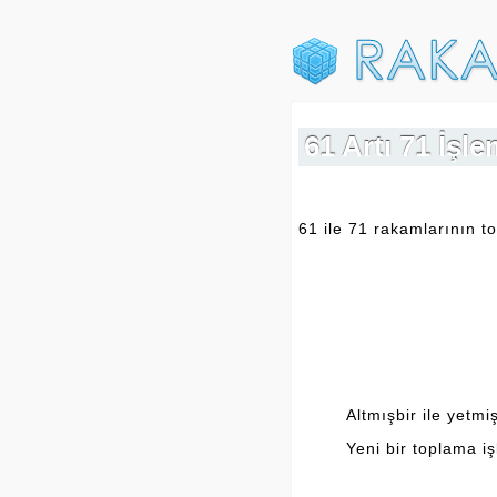
61 Artı 71 İşl
61 ile 71 rakamlarının to
Altmışbir ile yetmiş
Yeni bir toplama i