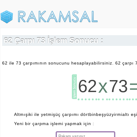
62 Çarpı 73 İşlem Sonucu :
62 ile 73 çarpımının sonucunu hesaplayabilirsiniz. 62 çarpı 
x
62
73
Altmışiki ile yetmişüç çarpımı dörtbinbeşyüzyirmialtı eşit
Yeni bir çarpma işlemi yapmak için :