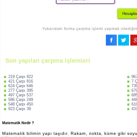
Yukarıdaki forma çarpma işlemi yapmak istediğini
Son yapılan çarpma işlemleri
219 Çarpı 822
96
421 Çarpı 816
7 
624 Çarpı 646
73
277 Çarpı 395
67
497 Çarpı 537
68
586 Çarpı 249
44
548 Çarpı 450
61
923 Çarpı 39
43
Matematik Nedir ?
Matematik bilimin yapı taşıdır. Rakam, nokta, küme gibi soyut 