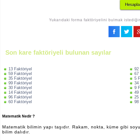
Yukarıdaki forma faktöriyelini bulmak istediği
Son kare faktöriyeli bulunan sayılar
13 Faktöriyel
92 
59 Faktöriyel
67 
35 Faktöriyel
5 F
99 Faktöriyel
34 
30 Faktöriyel
9 F
14 Faktöriyel
49 
96 Faktöriyel
25 
60 Faktöriyel
98 
Matematik Nedir ?
Matematik bilimin yapı taşıdır. Rakam, nokta, küme gibi soyut 
bilim dalıdır.