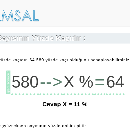
Sayısının Yüzde Kaçıdır :
yüzde kaçıdır. 64 580 yüzde kaçı olduğunu hesaplayabilirsiniz
-->
=
580
X %
64
Cevap X =
11
%
eşyüzseksen sayısının yüzde onbir eşittir.