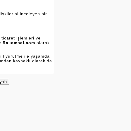
şkilerini inceleyen bir
ticaret işlemleri ve
ve
Rakamsal.com
olarak
kıl yürütme ile yaşamda
Bundan kaynaklı olarak da
yala