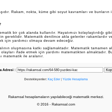
şıdır. Rakam, nokta, küme gibi soyut kavramları ve bunların ili
?
tik bir çok alanda kullanılır. Hayatımızı kolaylaştırdığı gibi 
n gereklidir. Matematik denilince akla gelenler rakamlardır 
ek için yardımcı olmaya devam edeceğiz.
dalının oluşmasına katkı sağlamaktadır. Matematik tamamen a
lan olayları ifade etmek için yardımı matematikten almaktadır. 
sı matematik ile aralanır.
a Adresi :
Kop
Destekleyenler:
Kaç Eder
|
Yüzde Hesaplama
Rakamsal hesaplamaların yapılabileceği matematik merkezi.
© 2016 - Rakamsal.com