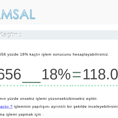
açtır :
656 yüzde 18% kaçtır işlem sonucunu hesaplayabilirsiniz.
__
=
656
18%
118.
sının yüzde onsekiz işlemi yüzonsekizbinsekiz eşittir.
açtır ?
işleminin yapılışını ayrıntılı bir şekilde inceleyebilirsini
lma işlemi yapmak için :