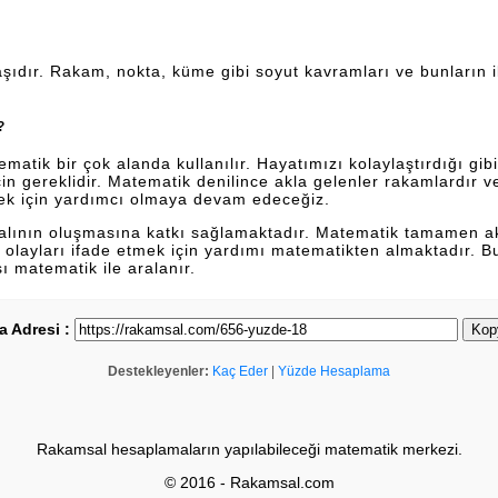
şıdır. Rakam, nokta, küme gibi soyut kavramları ve bunların ili
?
tik bir çok alanda kullanılır. Hayatımızı kolaylaştırdığı gibi 
n gereklidir. Matematik denilince akla gelenler rakamlardır 
ek için yardımcı olmaya devam edeceğiz.
dalının oluşmasına katkı sağlamaktadır. Matematik tamamen a
lan olayları ifade etmek için yardımı matematikten almaktadır. 
sı matematik ile aralanır.
a Adresi :
Kop
Destekleyenler:
Kaç Eder
|
Yüzde Hesaplama
Rakamsal hesaplamaların yapılabileceği matematik merkezi.
© 2016 - Rakamsal.com