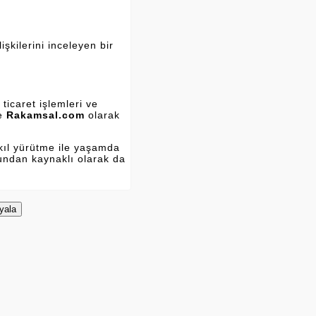
şkilerini inceleyen bir
ticaret işlemleri ve
ve
Rakamsal.com
olarak
kıl yürütme ile yaşamda
Bundan kaynaklı olarak da
yala