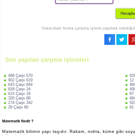
Yukarıdaki forma çarpma işlemi yapmak istediğini
Son yapılan çarpma işlemleri
488 Çarpı 570
82
902 Çarpı 619
12
643 Çarpı 844
49
828 Çarpı 24
49
615 Çarpı 18
87
320 Çarpı 88
68
274 Çarpı 342
50
28 Çarpı 80
81
Matematik Nedir ?
Matematik bilimin yapı taşıdır. Rakam, nokta, küme gibi soyut 