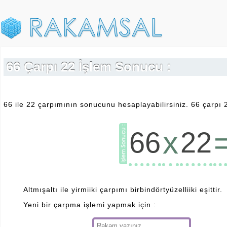
66 Çarpı 22 İşlem Sonucu :
66 ile 22 çarpımının sonucunu hesaplayabilirsiniz. 66 çarpı 
x
66
22
Altmışaltı ile yirmiiki çarpımı birbindörtyüzelliiki eşittir.
Yeni bir çarpma işlemi yapmak için :