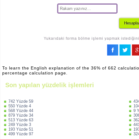
Yukarıdaki forma bölme işlemi yapmak istediğiniz
To learn the English explanation of the 36% of 662 calculatio
percentage calculation page.
Son yapılan yüzdelik işlemleri
742 Yüzde 59
43
550 Yüzde 4
10
568 Yüzde 44
9 
879 Yüzde 34
30
513 Yüzde 63
36
249 Yüzde 3
44
193 Yüzde 51
19
499 Yüzde 97
32