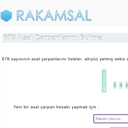
678 Asal Çarpanlarını Bulma
678 sayısının asal çarpanlarını listeler. altıyüz yetmiş seki
2
3
1
Yeni bir asal çarpan hesabı yapmak için :