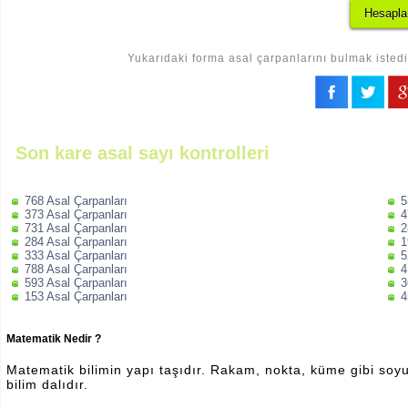
Yukarıdaki forma asal çarpanlarını bulmak istedi
Son kare asal sayı kontrolleri
768 Asal Çarpanları
5
373 Asal Çarpanları
4
731 Asal Çarpanları
2
284 Asal Çarpanları
1
333 Asal Çarpanları
5
788 Asal Çarpanları
4
593 Asal Çarpanları
3
153 Asal Çarpanları
4
Matematik Nedir ?
Matematik bilimin yapı taşıdır. Rakam, nokta, küme gibi soyut 
bilim dalıdır.