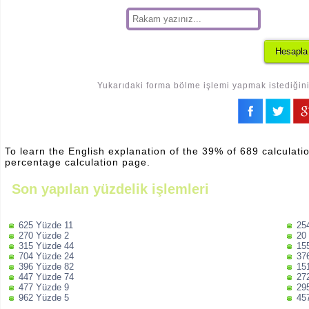
Yukarıdaki forma bölme işlemi yapmak istediğiniz
To learn the English explanation of the 39% of 689 calculatio
percentage calculation page.
Son yapılan yüzdelik işlemleri
625 Yüzde 11
25
270 Yüzde 2
20
315 Yüzde 44
15
704 Yüzde 24
37
396 Yüzde 82
15
447 Yüzde 74
27
477 Yüzde 9
29
962 Yüzde 5
45