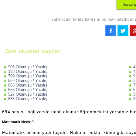
Yukarıdaki forma karesini bulmak istediğiniz
Son okunan sayılar
906 Okunuşu / Yazılışı
4
193 Okunuşu / Yazılışı
4
799 Okunuşu / Yazılışı
9
559 Okunuşu / Yazılışı
3
868 Okunuşu / Yazılışı
7
553 Okunuşu / Yazılışı
5
527 Okunuşu / Yazılışı
5
636 Okunuşu / Yazılışı
3
694 sayısı ingilizcede nasil okunur öğrenmek istiyorsanız b
Matematik Nedir ?
Matematik bilimin yapı taşıdır. Rakam, nokta, küme gibi soyut 