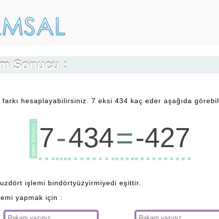
lem Sonucu :
 farkı hesaplayabilirsiniz. 7 eksi 434 kaç eder aşağıda görebili
-
=
7
434
-427
uzdört işlemi bindörtyüzyirmiyedi eşittir.
lemi yapmak için :