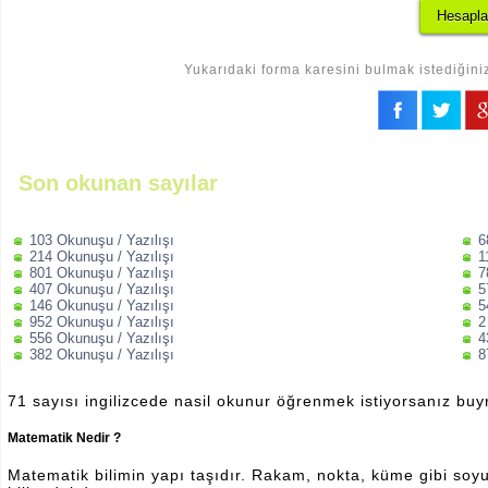
Yukarıdaki forma karesini bulmak istediğiniz
Son okunan sayılar
103 Okunuşu / Yazılışı
6
214 Okunuşu / Yazılışı
1
801 Okunuşu / Yazılışı
7
407 Okunuşu / Yazılışı
5
146 Okunuşu / Yazılışı
5
952 Okunuşu / Yazılışı
2
556 Okunuşu / Yazılışı
4
382 Okunuşu / Yazılışı
8
71 sayısı ingilizcede nasil okunur öğrenmek istiyorsanız bu
Matematik Nedir ?
Matematik bilimin yapı taşıdır. Rakam, nokta, küme gibi soyut 