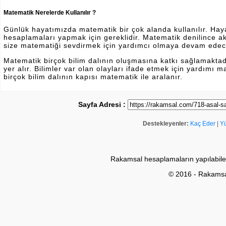
Matematik Nerelerde Kullanılır ?
Günlük hayatımızda matematik bir çok alanda kullanılır. Hayatı
hesaplamaları yapmak için gereklidir. Matematik denilince a
size matematiği sevdirmek için yardımcı olmaya devam edec
Matematik birçok bilim dalının oluşmasına katkı sağlamakta
yer alır. Bilimler var olan olayları ifade etmek için yardımı
birçok bilim dalının kapısı matematik ile aralanır.
Sayfa Adresi :
Destekleyenler:
Kaç Eder
|
Y
Rakamsal hesaplamaların yapılabile
© 2016 - Rakams