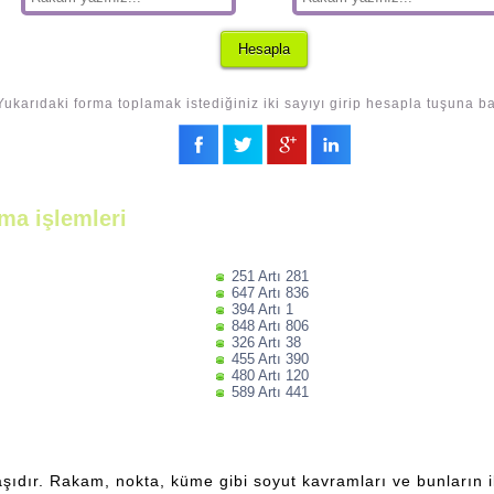
Yukarıdaki forma toplamak istediğiniz iki sayıyı girip hesapla tuşuna ba
ma işlemleri
251 Artı 281
647 Artı 836
394 Artı 1
848 Artı 806
326 Artı 38
455 Artı 390
480 Artı 120
589 Artı 441
şıdır. Rakam, nokta, küme gibi soyut kavramları ve bunların ili