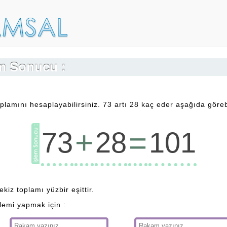
em Sonucu :
plamını hesaplayabilirsiniz. 73 artı 28 kaç eder aşağıda görebi
+
=
73
28
101
ekiz toplamı yüzbir eşittir.
şlemi yapmak için :