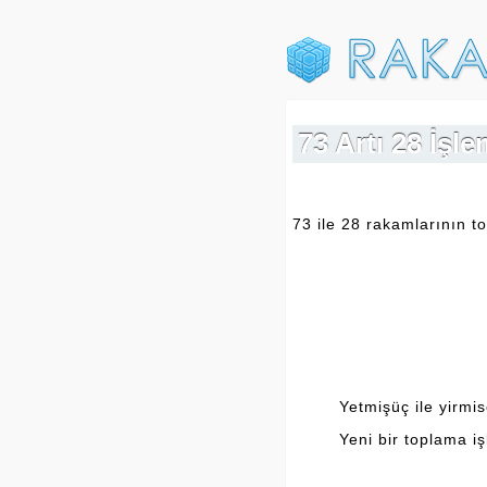
73 Artı 28 İşl
73 ile 28 rakamlarının to
Yetmişüç ile yirmis
Yeni bir toplama i