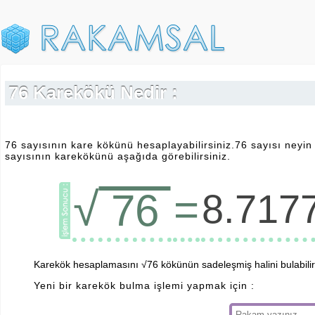
76 Karekökü Nedir :
76 sayısının kare kökünü hesaplayabilirsiniz.76 sayısı neyi
sayısının karekökünü aşağıda görebilirsiniz.
√
=
76
8.717
Karekök hesaplamasını √76 kökünün sadeleşmiş halini bulabilirs
Yeni bir karekök bulma işlemi yapmak için :