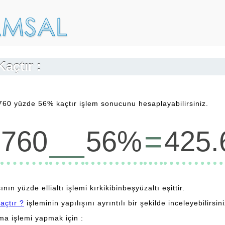
açtır :
760 yüzde 56% kaçtır işlem sonucunu hesaplayabilirsiniz.
__
=
760
56%
425.
nın yüzde ellialtı işlemi kırkikibinbeşyüzaltı eşittir.
açtır ?
işleminin yapılışını ayrıntılı bir şekilde inceleyebilirsini
lma işlemi yapmak için :