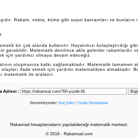
şıdır. Rakam, nokta, küme gibi soyut kavramları ve bunların ili
?
tik bir çok alanda kullanılır. Hayatımızı kolaylaştırdığı gibi 
n gereklidir. Matematik denilince akla gelenler rakamlardır 
ek için yardımcı olmaya devam edeceğiz.
dalının oluşmasına katkı sağlamaktadır. Matematik tamamen a
lan olayları ifade etmek için yardımı matematikten almaktadır. 
sı matematik ile aralanır.
a Adresi :
Kop
Destekleyenler:
Kaç Eder
|
Yüzde Hesaplama
Rakamsal hesaplamaların yapılabileceği matematik merkezi.
© 2016 - Rakamsal.com