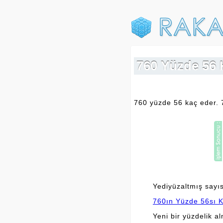
760 Yüzde 56 K
760 yüzde 56 kaç eder. 
Yediyüzaltmış sayısı
760ın Yüzde 56sı K
Yeni bir yüzdelik a