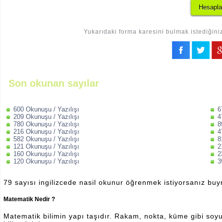
Yukarıdaki forma karesini bulmak istediğiniz
Son okunan sayılar
600 Okunuşu / Yazılışı
6
209 Okunuşu / Yazılışı
4
780 Okunuşu / Yazılışı
8
216 Okunuşu / Yazılışı
4
582 Okunuşu / Yazılışı
8
121 Okunuşu / Yazılışı
2
160 Okunuşu / Yazılışı
2
120 Okunuşu / Yazılışı
3
79 sayısı ingilizcede nasil okunur öğrenmek istiyorsanız bu
Matematik Nedir ?
Matematik bilimin yapı taşıdır. Rakam, nokta, küme gibi soyut 