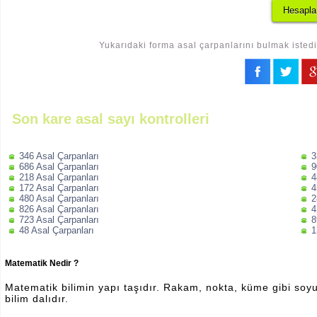
Yukarıdaki forma asal çarpanlarını bulmak istedi
Son kare asal sayı kontrolleri
346 Asal Çarpanları
3
686 Asal Çarpanları
9
218 Asal Çarpanları
4
172 Asal Çarpanları
4
480 Asal Çarpanları
2
826 Asal Çarpanları
4
723 Asal Çarpanları
8
48 Asal Çarpanları
1
Matematik Nedir ?
Matematik bilimin yapı taşıdır. Rakam, nokta, küme gibi soyut 
bilim dalıdır.