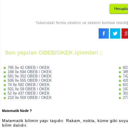
Yukarıdaki forma obebini ve okekini bulmak istediği
Son yapılan OBEB/OKEK işlemleri ;
795 İle 42 OBEB / OKEK
60
188 İle 594 OBEB / OKEK
38
581 İle 352 OBEB / OKEK
74
506 İle 555 OBEB / OKEK
42
74 İle 592 OBEB / OKEK
60
501 İle 59 OBEB / OKEK
19
52 İle 437 OBEB / OKEK
30
210 İle 559 OBEB / OKEK
27
Matematik Nedir ?
Matematik bilimin yapı taşıdır. Rakam, nokta, küme gibi soyut 
bilim dalıdır.