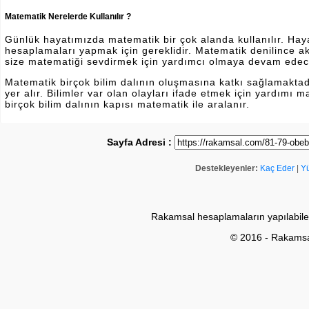
Matematik Nerelerde Kullanılır ?
Günlük hayatımızda matematik bir çok alanda kullanılır. Hayatı
hesaplamaları yapmak için gereklidir. Matematik denilince a
size matematiği sevdirmek için yardımcı olmaya devam edec
Matematik birçok bilim dalının oluşmasına katkı sağlamakta
yer alır. Bilimler var olan olayları ifade etmek için yardımı
birçok bilim dalının kapısı matematik ile aralanır.
Sayfa Adresi :
Destekleyenler:
Kaç Eder
|
Y
Rakamsal hesaplamaların yapılabile
© 2016 - Rakams