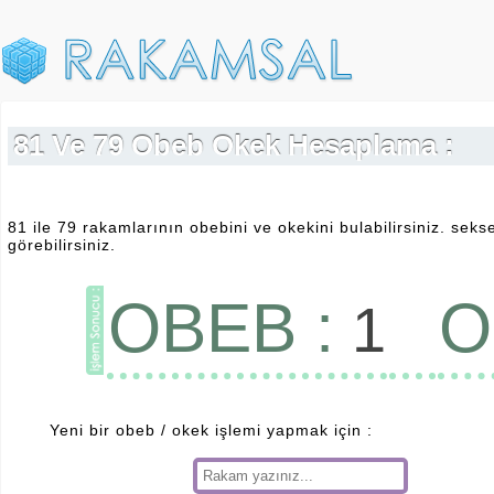
81 Ve 79 Obeb Okek Hesaplama :
81 ile 79 rakamlarının obebini ve okekini bulabilirsiniz. sek
görebilirsiniz.
OBEB :
O
1
Yeni bir obeb / okek işlemi yapmak için :