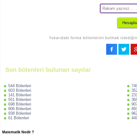
Yukarıdaki forma bölenlerini bulmak istediğin
Son bölenleri bulunan sayılar
544 Bölenleri
740
603 Bölenleri
352
141 Bölenleri
231
551 Bölenleri
369
698 Bölenleri
907
806 Bölenleri
891
938 Bölenleri
962
61 Bölenleri
449
Matematik Nedir ?