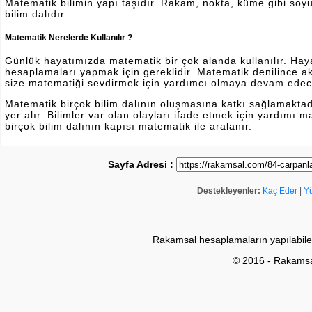
Matematik bilimin yapı taşıdır. Rakam, nokta, küme gibi soyut 
bilim dalıdır.
Matematik Nerelerde Kullanılır ?
Günlük hayatımızda matematik bir çok alanda kullanılır. Hayatı
hesaplamaları yapmak için gereklidir. Matematik denilince a
size matematiği sevdirmek için yardımcı olmaya devam edec
Matematik birçok bilim dalının oluşmasına katkı sağlamakta
yer alır. Bilimler var olan olayları ifade etmek için yardımı
birçok bilim dalının kapısı matematik ile aralanır.
Sayfa Adresi :
Destekleyenler:
Kaç Eder
|
Y
Rakamsal hesaplamaların yapılabile
© 2016 - Rakams