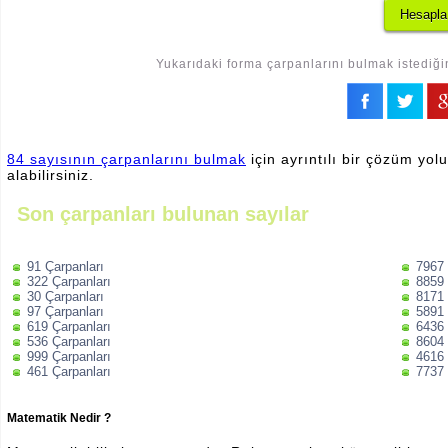
Yukarıdaki forma çarpanlarını bulmak istediğin
84 sayısının çarpanlarını bulmak
için ayrıntılı bir çözüm yol
alabilirsiniz.
Son çarpanları bulunan sayılar
91 Çarpanları
7967 
322 Çarpanları
8859 
30 Çarpanları
8171 
97 Çarpanları
5891 
619 Çarpanları
6436 
536 Çarpanları
8604 
999 Çarpanları
4616 
461 Çarpanları
7737 
Matematik Nedir ?