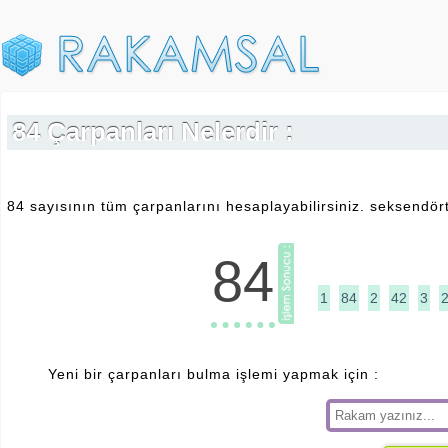
84 Çarpanları Nelerdir :
84 sayısının tüm çarpanlarını hesaplayabilirsiniz. seksendört
84
1
84
2
42
3
Yeni bir çarpanları bulma işlemi yapmak için :