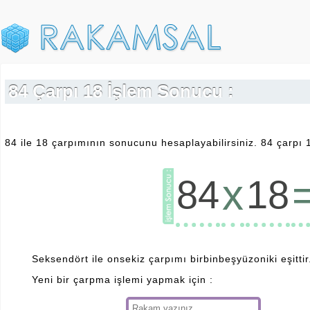
84 Çarpı 18 İşlem Sonucu :
84 ile 18 çarpımının sonucunu hesaplayabilirsiniz. 84 çarpı 
x
84
18
Seksendört ile onsekiz çarpımı birbinbeşyüzoniki eşittir
Yeni bir çarpma işlemi yapmak için :