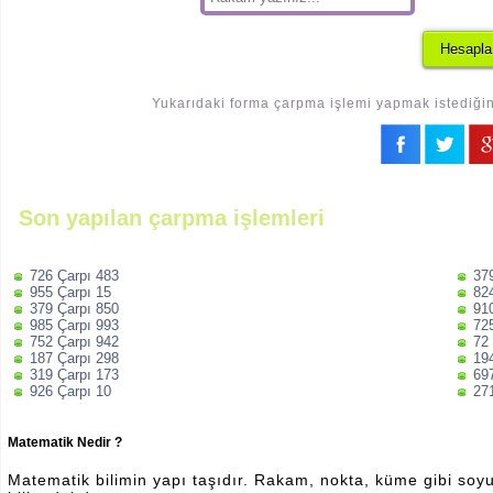
Yukarıdaki forma çarpma işlemi yapmak istediğini
Son yapılan çarpma işlemleri
726 Çarpı 483
37
955 Çarpı 15
82
379 Çarpı 850
91
985 Çarpı 993
72
752 Çarpı 942
72
187 Çarpı 298
19
319 Çarpı 173
69
926 Çarpı 10
27
Matematik Nedir ?
Matematik bilimin yapı taşıdır. Rakam, nokta, küme gibi soyut 