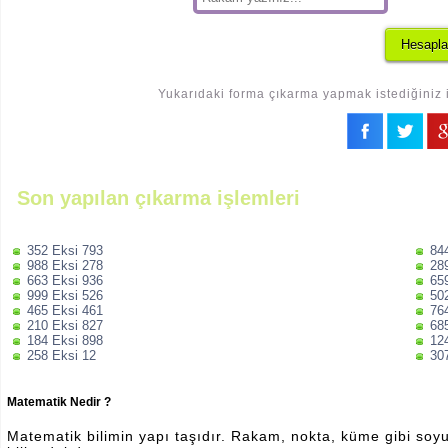
Yukarıdaki forma çıkarma yapmak istediğiniz i
Son yapılan çıkarma işlemleri
352 Eksi 793
84
988 Eksi 278
28
663 Eksi 936
65
999 Eksi 526
50
465 Eksi 461
76
210 Eksi 827
68
184 Eksi 898
12
258 Eksi 12
30
Matematik Nedir ?
Matematik bilimin yapı taşıdır. Rakam, nokta, küme gibi soyut 