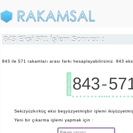
843 Eksi 571 İşlem Sonucu :
843 ile 571 rakamları arası farkı hesaplayabilirsiniz. 843 eks
-
843
57
Sekizyüzkırküç eksi beşyüzyetmişbir işlemi ikiyüzyetmişik
Yeni bir çıkarma işlemi yapmak için :