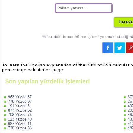
Yukarıdaki forma bölme işlemi yapmak istediğiniz
To learn the English explanation of the 29% of 858 calculatio
percentage calculation page.
Son yapılan yüzdelik işlemleri
963 Yüzde 67
37
778 Yüzde 97
25
191 Yüzde 3
43
877 Yüzde 62
20
708 Yüzde 75
48
123 Yüzde 40
43
987 Yüzde 11
41
730 Yüzde 36
48