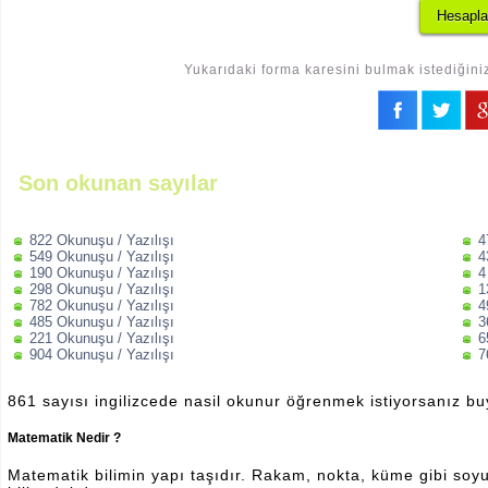
Yukarıdaki forma karesini bulmak istediğiniz
Son okunan sayılar
822 Okunuşu / Yazılışı
4
549 Okunuşu / Yazılışı
4
190 Okunuşu / Yazılışı
4
298 Okunuşu / Yazılışı
1
782 Okunuşu / Yazılışı
4
485 Okunuşu / Yazılışı
3
221 Okunuşu / Yazılışı
6
904 Okunuşu / Yazılışı
7
861 sayısı ingilizcede nasil okunur öğrenmek istiyorsanız b
Matematik Nedir ?
Matematik bilimin yapı taşıdır. Rakam, nokta, küme gibi soyut 