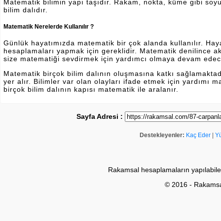
Matematik bilimin yapı taşıdır. Rakam, nokta, küme gibi soyut 
bilim dalıdır.
Matematik Nerelerde Kullanılır ?
Günlük hayatımızda matematik bir çok alanda kullanılır. Hayatı
hesaplamaları yapmak için gereklidir. Matematik denilince a
size matematiği sevdirmek için yardımcı olmaya devam edec
Matematik birçok bilim dalının oluşmasına katkı sağlamakta
yer alır. Bilimler var olan olayları ifade etmek için yardımı
birçok bilim dalının kapısı matematik ile aralanır.
Sayfa Adresi :
Destekleyenler:
Kaç Eder
|
Y
Rakamsal hesaplamaların yapılabile
© 2016 - Rakams