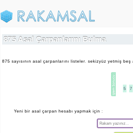
875 Asal Çarpanlarını Bulma
875 sayısının asal çarpanlarını listeler. sekizyüz yetmiş be
5
7
Yeni bir asal çarpan hesabı yapmak için :