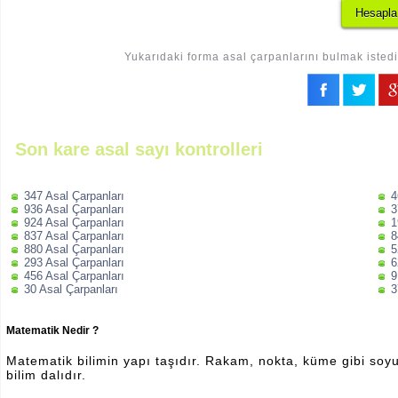
Yukarıdaki forma asal çarpanlarını bulmak istedi
Son kare asal sayı kontrolleri
347 Asal Çarpanları
4
936 Asal Çarpanları
3
924 Asal Çarpanları
1
837 Asal Çarpanları
8
880 Asal Çarpanları
5
293 Asal Çarpanları
6
456 Asal Çarpanları
9
30 Asal Çarpanları
3
Matematik Nedir ?
Matematik bilimin yapı taşıdır. Rakam, nokta, küme gibi soyut 
bilim dalıdır.