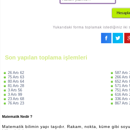
Yukarıdaki forma toplamak istediğiniz iki 
Son yapılan toplama işlemleri
26 Artı 62
587 Artı
75 Artı 63
266 Artı
80 Artı 64
652 Artı
81 Artı 28
571 Artı
3 Artı 56
751 Artı
3 Artı 99
616 Artı
23 Artı 68
336 Artı
76 Artı 23
867 Artı
Matematik Nedir ?
Matematik bilimin yapı taşıdır. Rakam, nokta, küme gibi soyut 