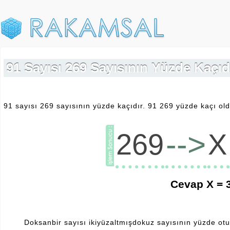
91 Sayısı 269 Sayısının Yüzde Kaçıdı
91 sayısı 269 sayısının yüzde kaçıdır. 91 269 yüzde kaçı old
-->
269
X
Cevap X =
Doksanbir sayısı ikiyüzaltmışdokuz sayısının yüzde otuz