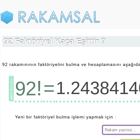
92 Faktöriyel Kaça Eşittir ?
92 rakamınının faktöriyelini bulma ve hesaplamasını aşağıda 
!
=
92
1.243841
Yeni bir faktöriyel bulma işlemi yapmak için :