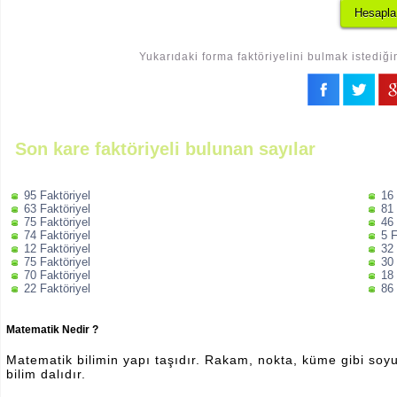
Yukarıdaki forma faktöriyelini bulmak istediği
Son kare faktöriyeli bulunan sayılar
95 Faktöriyel
16 
63 Faktöriyel
81 
75 Faktöriyel
46 
74 Faktöriyel
5 F
12 Faktöriyel
32 
75 Faktöriyel
30 
70 Faktöriyel
18 
22 Faktöriyel
86 
Matematik Nedir ?
Matematik bilimin yapı taşıdır. Rakam, nokta, küme gibi soyut 
bilim dalıdır.