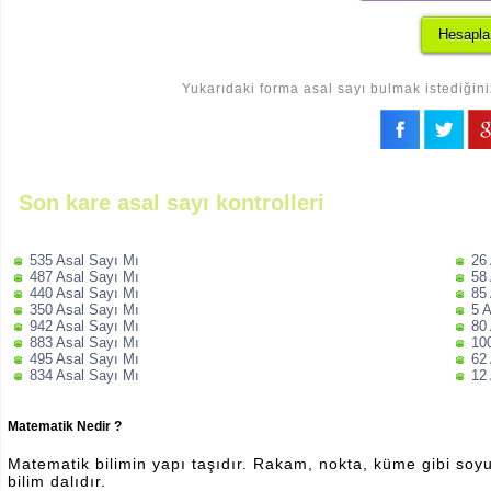
Yukarıdaki forma asal sayı bulmak istediğini
Son kare asal sayı kontrolleri
535 Asal Sayı Mı
26
487 Asal Sayı Mı
58
440 Asal Sayı Mı
85
350 Asal Sayı Mı
5 
942 Asal Sayı Mı
80
883 Asal Sayı Mı
10
495 Asal Sayı Mı
62
834 Asal Sayı Mı
12
Matematik Nedir ?
Matematik bilimin yapı taşıdır. Rakam, nokta, küme gibi soyut 
bilim dalıdır.