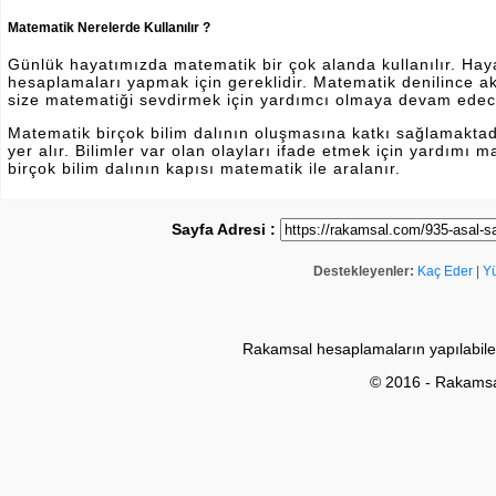
Matematik Nerelerde Kullanılır ?
Günlük hayatımızda matematik bir çok alanda kullanılır. Hayatı
hesaplamaları yapmak için gereklidir. Matematik denilince a
size matematiği sevdirmek için yardımcı olmaya devam edec
Matematik birçok bilim dalının oluşmasına katkı sağlamakta
yer alır. Bilimler var olan olayları ifade etmek için yardımı
birçok bilim dalının kapısı matematik ile aralanır.
Sayfa Adresi :
Destekleyenler:
Kaç Eder
|
Y
Rakamsal hesaplamaların yapılabile
© 2016 - Rakams