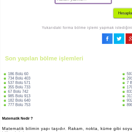
Yukarıdaki forma bölme işlemi yapmak istediğiniz
Son yapılan bölme işlemleri
186 Bölü 60
59
734 Bölü 403
29
537 Bölü 571
7 
355 Bölü 733
17
67 Bölü 742
83
985 Bölü 913
31
182 Bölü 640
93
777 Bölü 753
89
Matematik Nedir ?
Matematik bilimin yapı taşıdır. Rakam, nokta, küme gibi soyut 