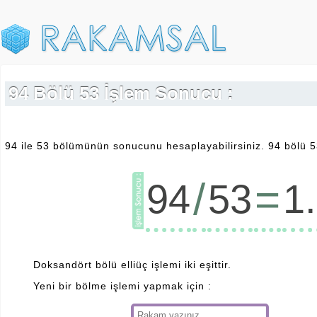
94 Bölü 53 İşlem Sonucu :
94 ile 53 bölümünün sonucunu hesaplayabilirsiniz. 94 bölü 53
/
=
94
53
1
Doksandört bölü elliüç işlemi iki eşittir.
Yeni bir bölme işlemi yapmak için :