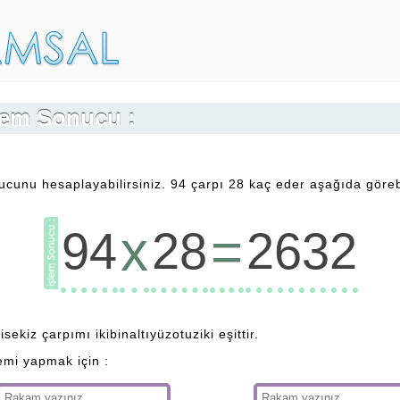
şlem Sonucu :
ucunu hesaplayabilirsiniz. 94 çarpı 28 kaç eder aşağıda görebi
x
=
94
28
2632
sekiz çarpımı ikibinaltıyüzotuziki eşittir.
emi yapmak için :