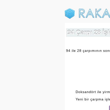
94 Çarpı 28 İ
94 ile 28 çarpımının son
Doksandört ile yirmi
Yeni bir çarpma işl