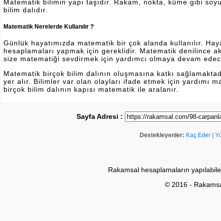
Matematik bilimin yapı taşıdır. Rakam, nokta, küme gibi soyut 
bilim dalıdır.
Matematik Nerelerde Kullanılır ?
Günlük hayatımızda matematik bir çok alanda kullanılır. Hayatı
hesaplamaları yapmak için gereklidir. Matematik denilince a
size matematiği sevdirmek için yardımcı olmaya devam edec
Matematik birçok bilim dalının oluşmasına katkı sağlamakta
yer alır. Bilimler var olan olayları ifade etmek için yardımı
birçok bilim dalının kapısı matematik ile aralanır.
Sayfa Adresi :
Destekleyenler:
Kaç Eder
|
Y
Rakamsal hesaplamaların yapılabile
© 2016 - Rakams