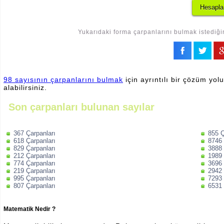
Yukarıdaki forma çarpanlarını bulmak istediğin
98 sayısının çarpanlarını bulmak
için ayrıntılı bir çözüm yol
alabilirsiniz.
Son çarpanları bulunan sayılar
367 Çarpanları
855 Ç
618 Çarpanları
8746 
829 Çarpanları
3888 
212 Çarpanları
1989 
774 Çarpanları
3696 
219 Çarpanları
2942 
995 Çarpanları
7293 
807 Çarpanları
6531 
Matematik Nedir ?