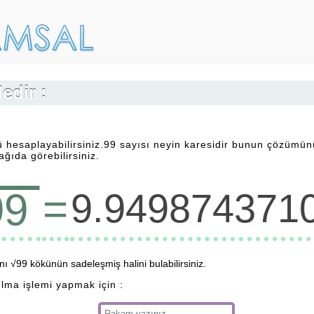
edir :
ü hesaplayabilirsiniz.99 sayısı neyin karesidir bunun çözümü
ğıda görebilirsiniz.
=
99
9.949874371
 √99 kökünün sadeleşmiş halini bulabilirsiniz.
ulma işlemi yapmak için :