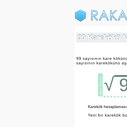
99 Karekökü N
99 sayısının kare kökün
sayısının karekökünü aşa
√
Karekök hesaplamasını
Yeni bir karekök b