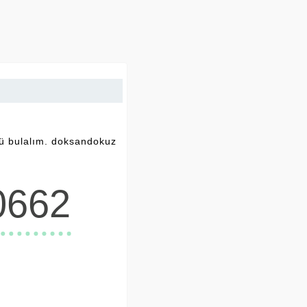
nü bulalım. doksandokuz
0662