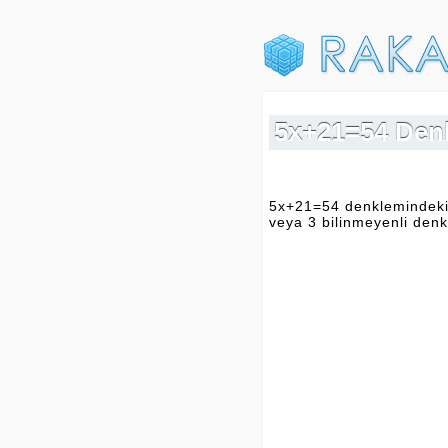
5x+21=54 Den
5x+21=54 denklemindeki
veya 3 bilinmeyenli denkl