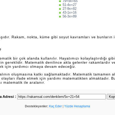
79+9x=65
51-4x=27
27-9x=82
43-1x=16
56-3x=89
şıdır. Rakam, nokta, küme gibi soyut kavramları ve bunların ili
?
tik bir çok alanda kullanılır. Hayatımızı kolaylaştırdığı gibi 
n gereklidir. Matematik denilince akla gelenler rakamlardır 
ek için yardımcı olmaya devam edeceğiz.
dalının oluşmasına katkı sağlamaktadır. Matematik tamamen a
lan olayları ifade etmek için yardımı matematikten almaktadır. 
sı matematik ile aralanır.
a Adresi :
Kop
Destekleyenler:
Kaç Eder
|
Yüzde Hesaplama