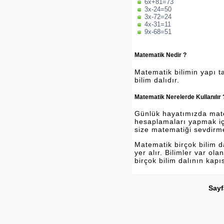
6x+81=73
3x-24=50
3x-72=24
4x-31=11
9x-68=51
Matematik Nedir ?
Matematik bilimin yapı ta
bilim dalıdır.
Matematik Nerelerde Kullanılır 
Günlük hayatımızda matema
hesaplamaları yapmak içi
size matematiği sevdirm
Matematik birçok bilim 
yer alır. Bilimler var o
birçok bilim dalının kapı
Sayf