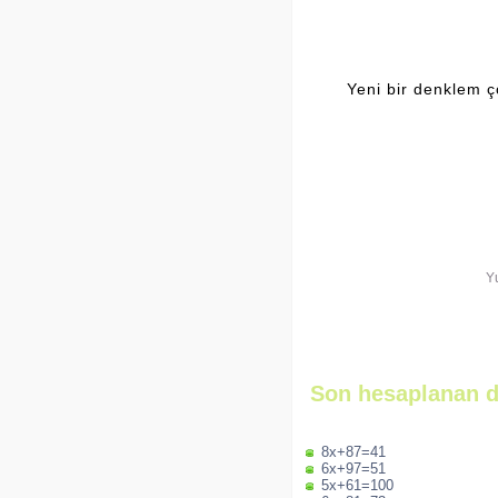
Yeni bir denklem ç
Y
Son hesaplanan d
8x+87=41
6x+97=51
5x+61=100