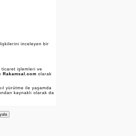
şkilerini inceleyen bir
ticaret işlemleri ve
ve
Rakamsal.com
olarak
kıl yürütme ile yaşamda
Bundan kaynaklı olarak da
yala