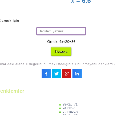
x =
6.6
özmek için :
Örnek: 4x+20=36
ukarıdaki alana X değerini bulmak istediğiniz 1 bilinmeyenli denklemi g
enklemler
99+2x=71
24+1x=1
72+10x=80