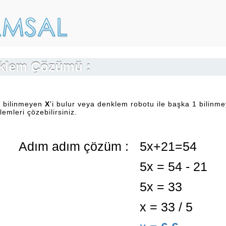
klem Çözümü :
 bilinmeyen
X
'i bulur veya denklem robotu ile başka 1 bilinmey
emleri çözebilirsiniz.
Adım adım çözüm :
5x+21=54
5x = 54 - 21
5x = 33
x = 33 / 5