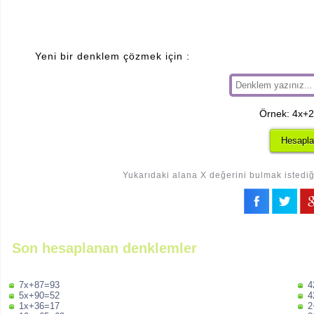
Yeni bir denklem çözmek için :
Örnek: 4x+
Yukarıdaki alana X değerini bulmak istediği
Son hesaplanan denklemler
7x+87=93
4
5x+90=52
4
1x+36=17
2