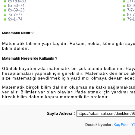
8x+83=80
27+
8x-53=74
92-
8x-59=23
7-7
7x-7=77
87-
9x-1=74
79-
Matematik Nedir ?
Matematik bilimin yapı taşıdır. Rakam, nokta, küme gibi soyut 
bilim dalıdır.
Matematik Nerelerde Kullanılır ?
Günlük hayatımızda matematik bir çok alanda kullanılır. Hayatı
hesaplamaları yapmak için gereklidir. Matematik denilince a
size matematiği sevdirmek için yardımcı olmaya devam edec
Matematik birçok bilim dalının oluşmasına katkı sağlamakta
yer alır. Bilimler var olan olayları ifade etmek için yardımı
birçok bilim dalının kapısı matematik ile aralanır.
Sayfa Adresi :
Destekleyenler:
Kaç Eder
|
Y