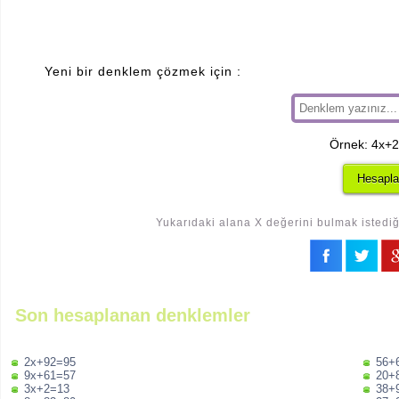
Yeni bir denklem çözmek için :
Örnek: 4x+
Yukarıdaki alana X değerini bulmak istediği
Son hesaplanan denklemler
2x+92=95
56+
9x+61=57
20+
3x+2=13
38+