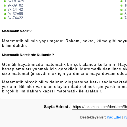
5x+81=29
1
9x-89=82
1
7x-14=42
2
9x-32=99
5
6x-74=22
7
Matematik Nedir ?
Matematik bilimin yapı taşıdır. Rakam, nokta, küme gibi soyut 
bilim dalıdır.
Matematik Nerelerde Kullanılır ?
Günlük hayatımızda matematik bir çok alanda kullanılır. Hayatı
hesaplamaları yapmak için gereklidir. Matematik denilince a
size matematiği sevdirmek için yardımcı olmaya devam edec
Matematik birçok bilim dalının oluşmasına katkı sağlamakta
yer alır. Bilimler var olan olayları ifade etmek için yardımı
birçok bilim dalının kapısı matematik ile aralanır.
Sayfa Adresi :
Destekleyenler:
Kaç Eder
|
Y