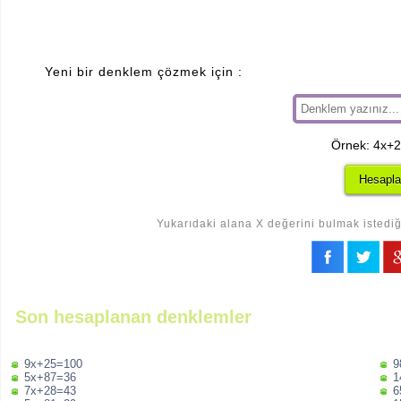
Yeni bir denklem çözmek için :
Örnek: 4x+
Yukarıdaki alana X değerini bulmak istediği
Son hesaplanan denklemler
9x+25=100
9
5x+87=36
1
7x+28=43
6