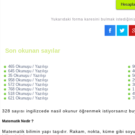
Yukarıdaki forma karesini bulmak istediğiniz
Son okunan sayılar
465 Okunuşu / Yazılışı
9
645 Okunuşu / Yazılışı
4
35 Okunuşu / Yazılışı
5
958 Okunuşu / Yazılışı
2
572 Okunuşu / Yazılışı
3
768 Okunuşu / Yazılışı
1
518 Okunuşu / Yazılışı
4
621 Okunuşu / Yazılışı
7
328 sayısı ingilizcede nasil okunur öğrenmek istiyorsanız b
Matematik Nedir ?
Matematik bilimin yapı taşıdır. Rakam, nokta, küme gibi soyut 