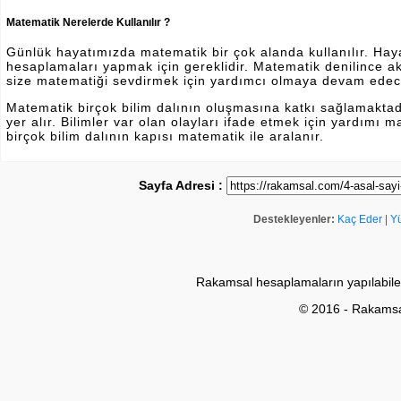
Matematik Nerelerde Kullanılır ?
Günlük hayatımızda matematik bir çok alanda kullanılır. Hayatı
hesaplamaları yapmak için gereklidir. Matematik denilince a
size matematiği sevdirmek için yardımcı olmaya devam edec
Matematik birçok bilim dalının oluşmasına katkı sağlamakta
yer alır. Bilimler var olan olayları ifade etmek için yardımı
birçok bilim dalının kapısı matematik ile aralanır.
Sayfa Adresi :
Destekleyenler:
Kaç Eder
|
Y
Rakamsal hesaplamaların yapılabile
© 2016 - Rakams