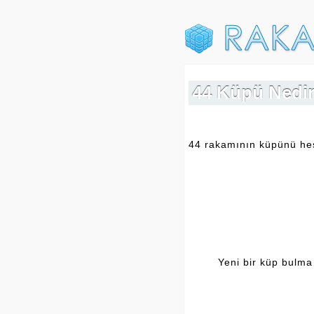
44 Küpü Nedir
44 rakamının küpünü hesa
Yeni bir küp bulma