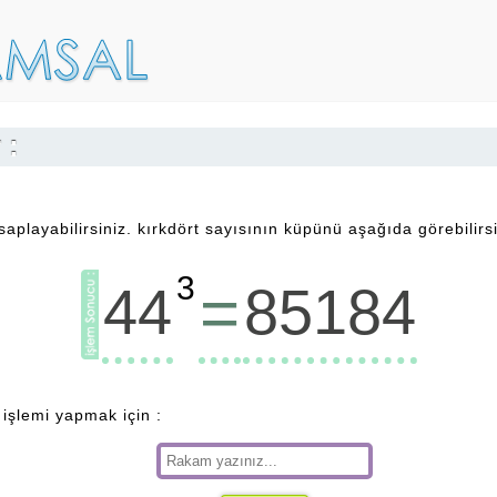
 :
playabilirsiniz. kırkdört sayısının küpünü aşağıda görebilirsi
3
=
44
85184
 işlemi yapmak için :