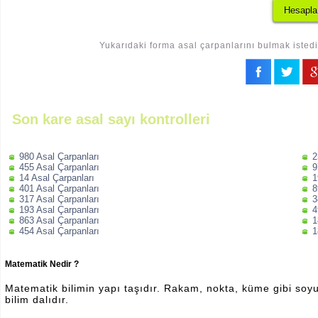
Yukarıdaki forma asal çarpanlarını bulmak istedi
Son kare asal sayı kontrolleri
980 Asal Çarpanları
2
455 Asal Çarpanları
9
14 Asal Çarpanları
1
401 Asal Çarpanları
8
317 Asal Çarpanları
3
193 Asal Çarpanları
4
863 Asal Çarpanları
1
454 Asal Çarpanları
1
Matematik Nedir ?
Matematik bilimin yapı taşıdır. Rakam, nokta, küme gibi soyut 
bilim dalıdır.